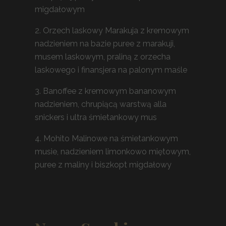
migdałowym
2. Orzech laskowy Marakuja z kremowym
nadzieniem na bazie puree z marakuji,
musem laskowym, praliną z orzecha
laskowego i finansjera na palonym maśle
3. Banoffee z kremowym bananowym
nadzieniem, chrupiącą warstwą alla
snickers i ultra śmietankowy mus
4. Mohito Malinowe na śmietankowym
musie, nadzieniem limonkowo miętowym,
puree z maliny i biszkopt migdałowy
1.1. Bia
TortyTorty